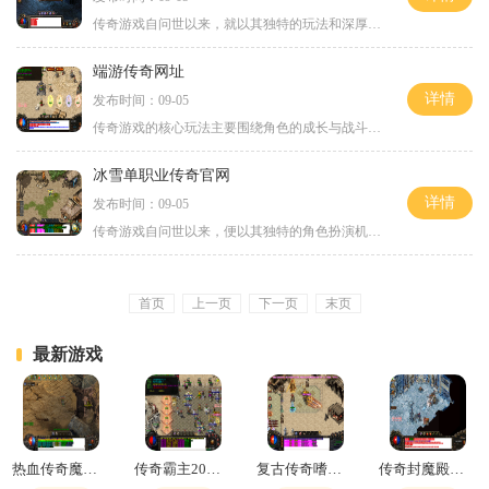
传奇游戏自问世以来，就以其独特的玩法和深厚的背景故事吸引了无数玩家。游戏的核心在于角色扮演，玩家可以选择不同的职业，如战士、法师和道士，每个职业都有其独特的技能和玩法。传奇刀刀光柱在此基础上，进一步优化了职业之间的平衡性，使得每个角色在团队
端游传奇网址
详情
发布时间：09-05
传奇游戏的核心玩法主要围绕角色的成长与战斗。玩家在游戏中可以选择不同的职业，包括战士、法师和道士等，每种职业都有其独特的技能和发展路线。玩家通过完成任务、打怪升级、获得装备和技能点，不断提升角色的能力。角色选择与职业发展选择职业是游戏开始时
冰雪单职业传奇官网
详情
发布时间：09-05
传奇游戏自问世以来，便以其独特的角色扮演机制和丰富的游戏世界吸引了无数玩家。在传奇的世界中，玩家可以选择不同的职业，通过不断的战斗和探险来提升角色的能力。冰雪单职业传奇官网正是这一经典玩法的延续和创新，带来了更为丰富的游戏体验。角色扮演的沉
首页
上一页
下一页
末页
最新游戏
热血传奇魔法值和魔法盾的关系
传奇霸主20倍刷新
复古传奇嗜血术怎么学
传奇封魔殿隐藏地图