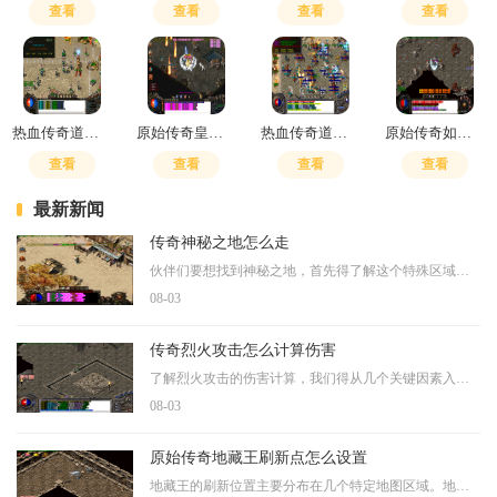
查看
查看
查看
查看
热血传奇道士4级技能学什么
原始传奇皇陵挖宝技巧有哪些
热血传奇道士四级技能在哪学
原始传奇如何提高爆率
查看
查看
查看
查看
最新新闻
传奇神秘之地怎么走
伙伴们要想找到神秘之地，首先得了解这个特殊区域的入口规律。根据老玩家的经验分享，神秘之地通常隐藏在常规地图的特定坐标位置，需要通过某些特定路径才能抵达。有位资深冒
08-03
传奇烈火攻击怎么计算伤害
了解烈火攻击的伤害计算，我们得从几个关键因素入手。你的装备基础攻击力绝对是核心要素之一，这通常由手中武器和穿戴的各类防具首饰共同决定。当产生攻击判定时，系统会基于
08-03
原始传奇地藏王刷新点怎么设置
地藏王的刷新位置主要分布在几个特定地图区域。地藏王一般出现在幽冥谷地这个神秘区域，该区域位于游戏世界的隐秘地带，玩家需要穿越幽暗森林和危险沼泽才能抵达地藏王的居所