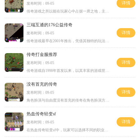
详情
发布时间：09-05
传奇游戏之所以能在玩家心中占据一席之地，主要得益于其独特的游戏模式与社交系统。游戏中，玩家可以选择不同的职业，如战士、法师和道士，每种职业都有其独特的技能和玩法。在新开传奇合击1.85中，玩家将体验到更高层次的角色扮演，既能在战斗中展现个人
三端互通的176公益传奇
详情
发布时间：09-05
传奇游戏最早在2001年推出，凭借其独特的玩法和开放的世界观迅速风靡。它不仅是一款角色扮演游戏，更是一种社交体验。玩家在游戏中可以选择不同的职业，如战士、法师和道士，依靠各自的技能和策略，展开一场场激烈的战斗。在176公益传奇中，这些元素得
传奇打金服推荐
详情
发布时间：09-05
传奇游戏自1998年首发以来，以其丰富的游戏世界、深邃的角色扮演体验以及自由的交易系统，一直备受玩家喜爱。作为一款多人在线角色扮演游戏，传奇的核心玩法包括打怪、升级、装备获取和玩家间的交易。游戏中的角色分为战士、法师和道士三种职业，各具特色
没有首充的传奇
详情
发布时间：09-05
角色扮演与自由度没有首充的传奇在角色扮演方面给予玩家极大的自由度。游戏设定了多个角色职业，包括战士、法师和道士等，每个职业都有其独特的技能和玩法。战士以其高防御和强攻击著称，适合喜欢近战的玩家；法师则擅长远程魔法攻击，适合追求高输出的玩家；
热血传奇轻变sf
详情
发布时间：09-05
在热血传奇轻变sf中，玩家可以选择不同的职业角色，例如战士、法师和道士，每个职业都有独特的技能和发展方向。游戏的目标通常是通过击杀各种BOSS和怪物来获取经验值和装备。这种角色扮演的机制让每个玩家在追求目标的能够享受到极高的自由度和策略性。