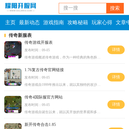
搜一搜
搜索
主页
最新动态
游戏指南
攻略秘籍
玩家心得
文章
传奇新服表
传奇游戏开服表
详情
发布时间：09-05
传奇游戏概述传奇游戏，作为一种经典的角色扮演类游戏，早在上世纪末便开始风靡，至今仍然拥有庞大的玩家基础。其核心玩法围绕角色的成长与发展，通过击杀怪物、完成任务、组队打boss等方式，不断提升角色的技能和装备。玩家在游戏中不仅可以体验到战斗的
1.76复古传奇官网链接
详情
发布时间：09-05
传奇游戏自1999年推出以来，就以其独特的攻沙玩法和角色扮演元素吸引了大量玩家。游戏中的角色分为战士、法师和道士三种职业，各具特色，让玩家可以根据自己的喜好进行选择。玩家不仅可以体验到打怪升级的乐趣，还能与其他玩家互动，组队打怪、攻城掠地，
传奇4国际服官方网站
详情
发布时间：09-05
传奇游戏自诞生以来，就以其开放的世界观和多样化的职业选择著称。玩家在游戏中可以选择不同的角色，如战士、法师、道士等，每个职业都有其独特的技能和玩法。这种自由度使得玩家可以根据自己的喜好来选择角色，形成多样化的游戏体验。在传奇4国际服中，角色
新开传奇合击1.85