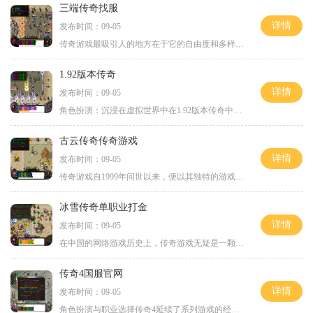
三端传奇找服
详情
发布时间：09-05
传奇游戏最吸引人的地方在于它的自由度和多样性。在这个虚拟的世界中，玩家可以选择不同的职业，如战士、法师和道士，每个职业都有其独特的技能和玩法。传奇游戏不仅仅是打怪升级，更是一场角色扮演的盛宴。在这个过程中，玩家可以通过与其他玩家的互动、组队
1.92版本传奇
详情
发布时间：09-05
角色扮演：沉浸在虚拟世界中在1.92版本传奇中，玩家可以选择不同的职业，包括战士、法师和道士。每个职业都有其独特的技能和特点战士：以高攻击和防御见长，适合近战作战，能够承受大量伤害，是团队中的肉盾。法师：擅长远程攻击，拥有强大的魔法技能，能
古云传奇传奇游戏
详情
发布时间：09-05
传奇游戏自1999年问世以来，便以其独特的游戏机制和丰富的游戏世界吸引了大量玩家。游戏的核心在于角色扮演，玩家通过创建和发展自己的角色，体验冒险、战斗、团队合作等多种乐趣。古云传奇在此基础上，增加了更多的游戏元素，让玩家可以享受到更加丰富的
冰雪传奇单职业打金
详情
发布时间：09-05
在中国的网络游戏历史上，传奇游戏无疑是一颗璀璨的明珠。自从2001年首次推出以来，传奇系列游戏以其独特的玩法和深厚的文化底蕴，吸引了数以万计的玩家。而在这众多的传奇游戏中，冰雪传奇单职业打金凭借其独特的设计与玩法，再次点燃了玩家们的热情。传
传奇4国服官网
详情
发布时间：09-05
角色扮演与职业选择传奇4延续了系列游戏的经典角色扮演元素，玩家在游戏开始时可以选择不同的职业。每个职业都有独特的技能和玩法特点，主要分为战士、法师和道士三大类。战士：以高防御和强大的近战攻击为特点，适合喜欢冲锋陷阵的玩家。法师：擅长魔法攻击