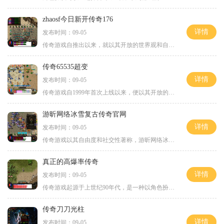
zhaosf今日新开传奇176
详情
发布时间：09-05
传奇游戏自推出以来，就以其开放的世界观和自由的角色扮演玩法吸引了众多玩家。在zhaosf今日新开传奇176中，玩家可以选择不同的职业，如战士、法师、道士等，充分发挥各自的特色技能。在这个充满挑战与机遇的世界中，玩家不仅要完成任务、击败敌人，
传奇65535超变
详情
发布时间：09-05
传奇游戏自1999年首次上线以来，便以其开放的角色扮演系统和丰富的游戏内容赢得了无数玩家的心。玩家可以选择不同的职业，如战士、法师和道士，体验不同的游戏玩法。无论是打怪升级，还是参与激烈的PK，传奇游戏总能带给玩家无穷的乐趣。传奇65535
游昕网络冰雪复古传奇官网
详情
发布时间：09-05
传奇游戏以其自由度和社交性著称，游昕网络冰雪复古传奇官网则在此基础上，进一步增强了玩家之间的互动。玩家不仅可以选择战士、法师或道士等经典职业，还能通过不断的战斗和探索，提升自己的等级和技能，体验角色成长的乐趣。角色扮演是游昕网络冰雪复古传奇
真正的高爆率传奇
详情
发布时间：09-05
传奇游戏起源于上世纪90年代，是一种以角色扮演为基础的多人在线游戏（MMORPG）。其核心玩法包括角色创建、打怪升级、装备获取、PK对战等，玩家可以在虚拟世界中与其他玩家互动。随着时间的推移，传奇游戏不断发展，玩法也日益丰富。真正的高爆率传
传奇刀刀光柱
详情
发布时间：09-05