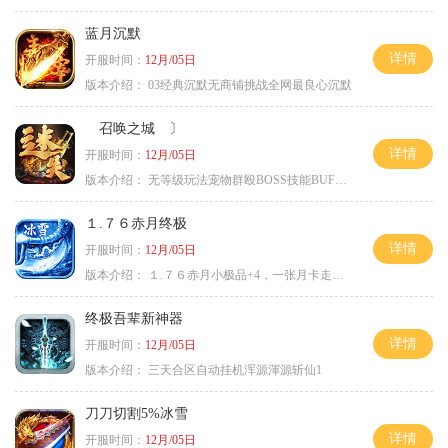
蓝月沉默
详情
开服时间：
12月/05日
版本介绍：
03经典沉默无商铺挑战全网最良心沉默
召唤之城 〕
详情
开服时间：
12月/05日
版本介绍：
无等级玩法宠物群殴BOSS技能BUFF铭文B
１.７６赤月终极
详情
开服时间：
12月/05日
版本介绍：
１.７６赤月小极品+4，一张月卡走天涯b
终极吾辈新神器
详情
开服时间：
12月/05日
版本介绍：
三天合区自动挂机浑源渾源斩仙1
刀刀切割5%冰雪
详情
开服时间：
12月/05日