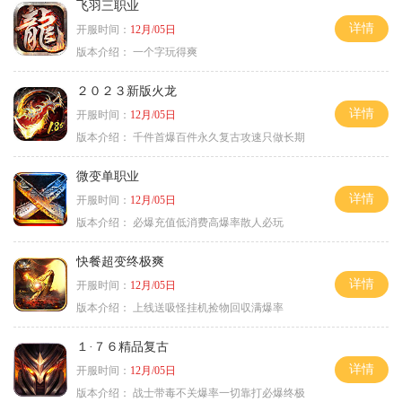
飞羽三职业
详情
开服时间：
12月/05日
版本介绍：
一个字玩得爽
２０２３新版火龙
详情
开服时间：
12月/05日
版本介绍：
千件首爆百件永久复古攻速只做长期
微变单职业
详情
开服时间：
12月/05日
版本介绍：
必爆充值低消费高爆率散人必玩
快餐超变终极爽
详情
开服时间：
12月/05日
版本介绍：
上线送吸怪挂机捡物回収满爆率
１·７６精品复古
详情
开服时间：
12月/05日
版本介绍：
战士带毒不关爆率一切靠打必爆终极