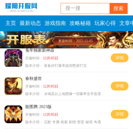
搜一搜
搜索
主页
最新动态
游戏指南
攻略秘籍
玩家心得
文章
更新时间：2025-12-05
兔年独家新神器
详情
开服时间：
12月/05日
版本介绍：
装备好打爆率超高憋尿打宝
春秋盛世
详情
开服时间：
12月/05日
版本介绍：
冰城及以上地图爆一切爆率全开急需材料
龍图腾·2023版
详情
开服时间：
12月/05日
版本介绍：
沉默·专属·线索·剧情·密室·秘境·奇遇.