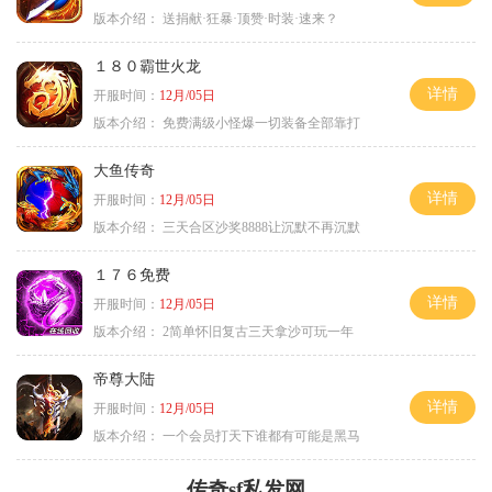
版本介绍：
送捐献·狂暴·顶赞·时装·速来？
１８０霸世火龙
详情
开服时间：
12月/05日
版本介绍：
免费满级小怪爆一切装备全部靠打
大鱼传奇
详情
开服时间：
12月/05日
版本介绍：
三天合区沙奖8888让沉默不再沉默
１７６免费
详情
开服时间：
12月/05日
版本介绍：
2简单怀旧复古三天拿沙可玩一年
帝尊大陆
详情
开服时间：
12月/05日
版本介绍：
一个会员打天下谁都有可能是黑马
传奇sf私发网