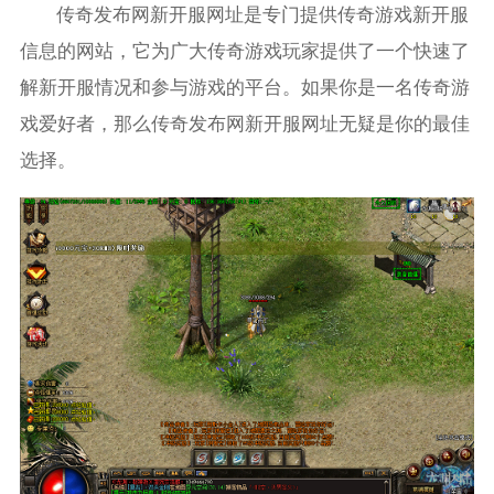
传奇发布网新开服网址是专门提供传奇游戏新开服
信息的网站，它为广大传奇游戏玩家提供了一个快速了
解新开服情况和参与游戏的平台。如果你是一名传奇游
戏爱好者，那么传奇发布网新开服网址无疑是你的最佳
选择。