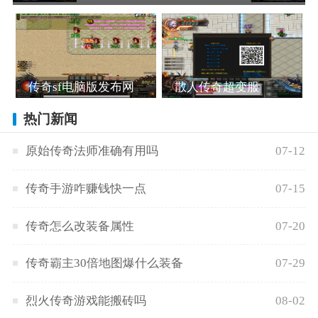
传奇sf电脑版发布网
散人传奇超变服
热门新闻
原始传奇法师准确有用吗
07-12
传奇手游咋赚钱快一点
07-15
传奇怎么改装备属性
07-20
传奇霸主30倍地图爆什么装备
07-29
烈火传奇游戏能搬砖吗
08-02