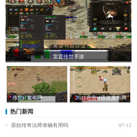
雷霆传世手游
传世sf发布网
2021合击sf倍攻发布网
热门新闻
原始传奇法师准确有用吗
07-12