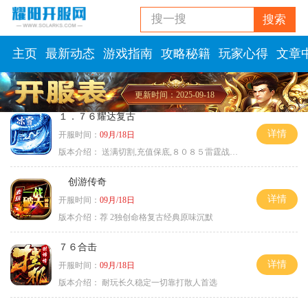
搜一搜
搜索
主页
最新动态
游戏指南
攻略秘籍
玩家心得
文章
更新时间：2025-09-18
１．７６耀达复古
详情
开服时间：
09月/18日
版本介绍：
送满切割,充值保底,８０８５雷霆战神微变
创游传奇
详情
开服时间：
09月/18日
版本介绍：
荐 2独创命格复古经典原味沉默
７６合击
详情
开服时间：
09月/18日
版本介绍：
耐玩长久稳定一切靠打散人首选