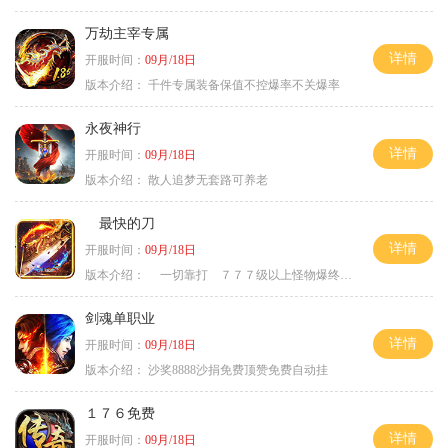
万劫主宰专属
详情
开服时间：
09月/18日
版本介绍：
千件专属装备保值不控爆率不关爆率
永夜神行
详情
开服时间：
09月/18日
版本介绍：
散人追梦无套路可养老
最快的刀
详情
开服时间：
09月/18日
版本介绍：
一切靠打 ７７７级以上怪物爆终极
剑魂单职业
详情
开服时间：
09月/18日
版本介绍：
沙奖8888沙捐免费顶赞免费自动挂
１７６免费
详情
开服时间：
09月/18日