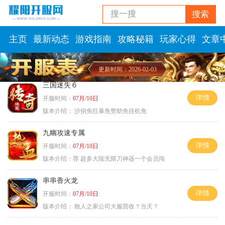
搜一搜
搜索
主页
最新动态
游戏指南
攻略秘籍
玩家心得
文章
更新时间：2026-02-03
三国迷失６
详情
开服时间：
07月/10日
版本介绍：
沙捐免狂暴免赞助免挂机免
九幽攻速专属
详情
开服时间：
07月/10日
版本介绍：
荐 超多大陆无限刀神器一个会员闯
串串香火龙
详情
开服时间：
07月/10日
版本介绍：
散人之家公司大服茴收？当天？