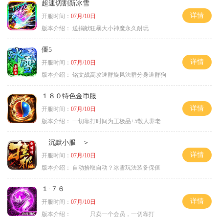
超速切割新冰雪
详情
开服时间：
07月/10日
版本介绍：
送捐献狂暴大小神魔永久耐玩
僵5
详情
开服时间：
07月/10日
版本介绍：
铭文战高攻速群旋风法群分身道群狗
１８０特色金币服
详情
开服时间：
07月/10日
版本介绍：
一切靠打时间为王极品+5散人养老
沉默小服 ＞
详情
开服时间：
07月/10日
版本介绍：
自动拾取自动？冰雪玩法装备保值
１·７６
详情
开服时间：
07月/10日
版本介绍：
只卖一个会员，一切靠打