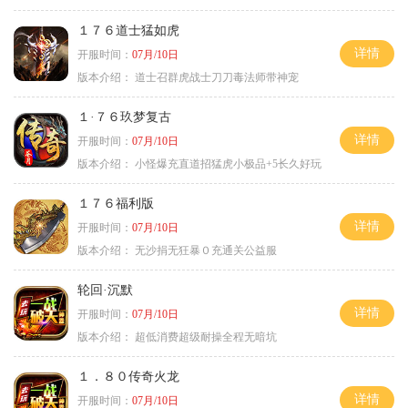
１７６道士猛如虎
详情
开服时间：
07月/10日
版本介绍：
道士召群虎战士刀刀毒法师带神宠
１·７６玖梦复古
详情
开服时间：
07月/10日
版本介绍：
小怪爆充直道招猛虎小极品+5长久好玩
１７６福利版
详情
开服时间：
07月/10日
版本介绍：
无沙捐无狂暴０充通关公益服
轮回·沉默
详情
开服时间：
07月/10日
版本介绍：
超低消费超级耐操全程无暗坑
１．８０传奇火龙
详情
开服时间：
07月/10日