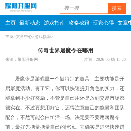
搜一搜
搜索
主页
最新动态
游戏指南
攻略秘籍
玩家心得
文章
主页
>
文章中心
>
游戏指南
>
传奇世界屠魔令在哪用
来源：耀阳开服网
时间：2026-06-09 13:20
屠魔令是游戏里一个挺特别的道具，主要功能是开
启屠魔活动。有了它，你可以快速提升角色的实力，还
能拿到不少好奖励，不管是自己用还是放到交易市场都
很实在。不过要想用好它，还得注意自己的能耐和团队
配合，不然可能会白忙活一场。决定要不要用屠魔令
前，最好先掂量掂量自己的情况。它确实是追求快速进